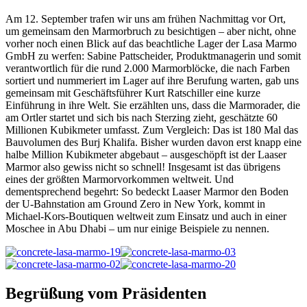
Am 12. September trafen wir uns am frühen Nachmittag vor Ort,
um gemeinsam den Marmorbruch zu besichtigen – aber nicht, ohne
vorher noch einen Blick auf das beachtliche Lager der Lasa Marmo
GmbH zu werfen: Sabine Pattscheider, Produktmanagerin und somit
verantwortlich für die rund 2.000 Marmorblöcke, die nach Farben
sortiert und nummeriert im Lager auf ihre Berufung warten, gab uns
gemeinsam mit Geschäftsführer Kurt Ratschiller eine kurze
Einführung in ihre Welt. Sie erzählten uns, dass die Marmorader, die
am Ortler startet und sich bis nach Sterzing zieht, geschätzte 60
Millionen Kubikmeter umfasst. Zum Vergleich: Das ist 180 Mal das
Bauvolumen des Burj Khalifa. Bisher wurden davon erst knapp eine
halbe Million Kubikmeter abgebaut – ausgeschöpft ist der Laaser
Marmor also gewiss nicht so schnell! Insgesamt ist das übrigens
eines der größten Marmorvorkommen weltweit. Und
dementsprechend begehrt: So bedeckt Laaser Marmor den Boden
der U-Bahnstation am Ground Zero in New York, kommt in
Michael-Kors-Boutiquen weltweit zum Einsatz und auch in einer
Moschee in Abu Dhabi – um nur einige Beispiele zu nennen.
Begrüßung vom Präsidenten