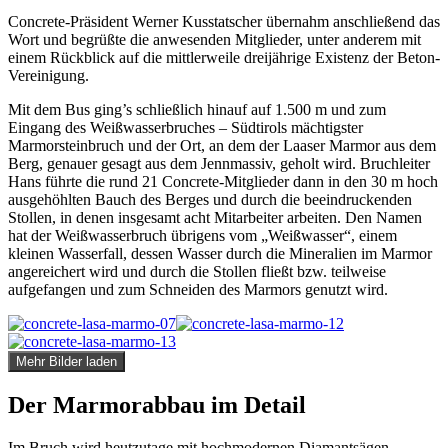
Concrete-Präsident Werner Kusstatscher übernahm anschließend das
Wort und begrüßte die anwesenden Mitglieder, unter anderem mit
einem Rückblick auf die mittlerweile dreijährige Existenz der Beton-
Vereinigung.
Mit dem Bus ging’s schließlich hinauf auf 1.500 m und zum
Eingang des Weißwasserbruches – Südtirols mächtigster
Marmorsteinbruch und der Ort, an dem der Laaser Marmor aus dem
Berg, genauer gesagt aus dem Jennmassiv, geholt wird. Bruchleiter
Hans führte die rund 21 Concrete-Mitglieder dann in den 30 m hoch
ausgehöhlten Bauch des Berges und durch die beeindruckenden
Stollen, in denen insgesamt acht Mitarbeiter arbeiten. Den Namen
hat der Weißwasserbruch übrigens vom „Weißwasser“, einem
kleinen Wasserfall, dessen Wasser durch die Mineralien im Marmor
angereichert wird und durch die Stollen fließt bzw. teilweise
aufgefangen und zum Schneiden des Marmors genutzt wird.
Mehr Bilder laden
Der Marmorabbau im Detail
Im Bruch wird heutzutage mit hochmodernen Diamantsägen