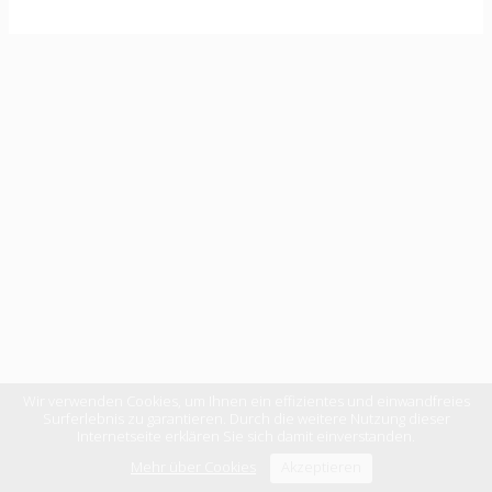
Wir verwenden Cookies, um Ihnen ein effizientes und einwandfreies
Surferlebnis zu garantieren. Durch die weitere Nutzung dieser
Internetseite erklären Sie sich damit einverstanden.
Mehr über Cookies
Akzeptieren