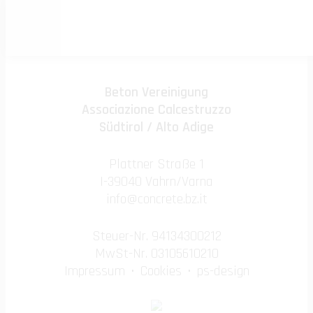
Boden Service
Beton Vereinigung
Associazione Calcestruzzo
Südtirol / Alto Adige
Plattner Straße 1
I-39040 Vahrn/Varna
info@concrete.bz.it
Steuer-Nr. 94134300212
MwSt-Nr. 03105610210
Impressum
Cookies
ps-design