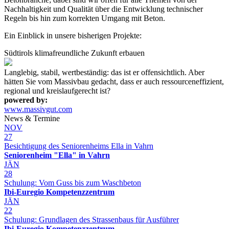
Nachhaltigkeit und Qualität über die Entwicklung technischer
Regeln bis hin zum korrekten Umgang mit Beton.
Ein Einblick in unsere bisherigen Projekte:
Südtirols klimafreundliche Zukunft erbauen
Langlebig, stabil, wertbeständig: das ist er offensichtlich. Aber
hätten Sie vom Massivbau gedacht, dass er auch ressourceneffizient,
regional und kreislaufgerecht ist?
powered by:
www.massivgut.com
News & Termine
NOV
27
Besichtigung des Seniorenheims Ella in Vahrn
Seniorenheim "Ella" in Vahrn
JÄN
28
Schulung: Vom Guss bis zum Waschbeton
Ibi-Euregio Kompetenzzentrum
JÄN
22
Schulung: Grundlagen des Strassenbaus für Ausführer
Ibi-Euregio Kompetenzzentrum